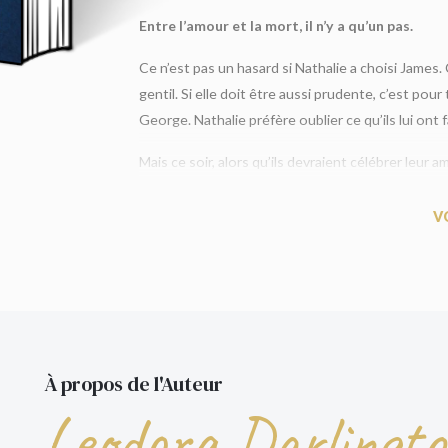
Entre l’amour et la mort, il n’y a qu’un pas.
Ce n’est pas un hasard si Nathalie a choisi James.
gentil. Si elle doit être aussi prudente, c’est pou
George. Nathalie préfère oublier ce qu’ils lui ont fa
Mais ce soir, alors qu’ils devraient célébrer leur 
Comment a-t-elle pu encore laisser un homme lui fa
couteau… Mais il ne se passera rien. Pas
encore
. 
V
Pour tous les fans de Lisa Jewell et d’Alice Fee
Coup de cœur du Good Morning America Bookc
« Une excellente lecture : divertissante, intrigant
Voisine sans histoire
À propos de l'Auteur
«
Mes Ex
démarre sur les chapeaux de roue et ne r
Leodora Darlingt
rebondissements les plus inattendus jusqu’à un
acéré sur les secrets que nous cachons… même 