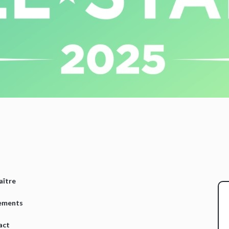
aître
ements
act