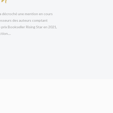
 a décroché une mention en cours
x
est superbement écrit et porte un regard profond
rofesseurs des auteurs comptant
faire pour protéger ceux que nous aimons. »
Tasha
prix Bookseller Rising Star en 2021,
n série
tion....
ngton contient plus de nœuds qu’un paquet de
mme d’époques tiendront les lecteurs en haleine. Les
bonne revanche (il y a une vraie satisfaction à voir
et les thèmes du deuil et de la famille apportent une
ent un rythme vif et multiplie les rebondissements,
pouvoir contradictoires des relations
matière très prometteuse. »
Publisher’s Weekly
 certains auteurs du genre, Leodora Darlington
 les thèmes de la santé mentale, des traumatismes