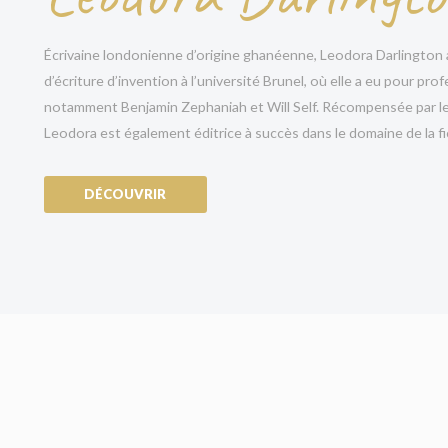
disparaisse
Écrivaine londonienne d’origine ghanéenne, Leodora Darlington
« En plus d’être riche en rebondissements,
Mes E
d’écriture d’invention à l’université Brunel, où elle a eu pour p
sur la famille et sur ce que nous sommes prêts à 
notamment Benjamin Zephaniah et Will Self. Récompensée par le 
Coryell, autrice de
Lettres d’amour à un tueur e
Leodora est également éditrice à succès dans le domaine de la fic
« Le premier roman prometteur de Leodora Darli
bretzels, et les changements de points de vue co
DÉCOUVRIR
amateurs de thriller domestique apprécieront une 
certains personnages recevoir ce qu’ils méritent) 
réelle profondeur émotionnelle. »
Booklist
« Dans ce premier roman haletant, l’autrice mainti
tout en explorant avec acuité les dynamiques de 
hétérosexuelles contemporaines. Une entrée en 
« Un thriller retors et sinueux… Contrairement à
parvient à offrir de véritables surprises, mêlant