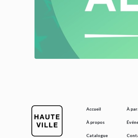
Accueil
À par
À propos
Évén
Catalogue
Cont