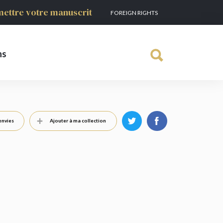
ettre votre manuscrit
FOREIGN RIGHTS
ns
envies
Ajouter à ma collection