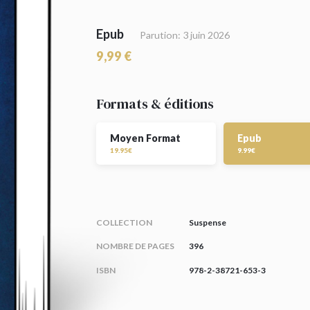
Epub
Parution: 3 juin 2026
9,99 €
Formats & éditions
Moyen Format
Epub
19.95€
9.99€
COLLECTION
Suspense
NOMBRE DE PAGES
396
ISBN
978-2-38721-653-3