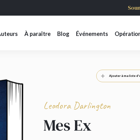
Soum
uteurs
À paraître
Blog
Événements
Opératio
Ajouter à ma liste d'
Leodora Darlington
Mes Ex