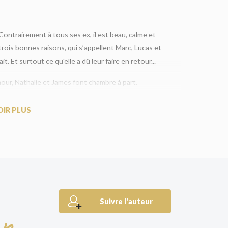
 Contrairement à tous ses ex, il est beau, calme et
r trois bonnes raisons, qui s’appellent Marc, Lucas et
it. Et surtout ce qu'elle a dû leur faire en retour...
amour, Nathalie et James font chambre à part.
ire du mal ? Voilà qu’elle se surprend à tenir un
Pas cette fois.
OIR PLUS
ney.
lub !
e et excitante. Bravo ! »
Liz Nugent, autrice de
La
elâche jamais la pression, enchaînant les
Suivre l'auteur
on
e fin profondément marquante. Un premier roman
à nous‑mêmes. »
Ana Reyes, autrice d’
Avant qu’elle