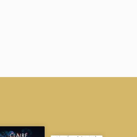
tout cela se trouve Nathalie : imparfaite, maltraitée,
ice, refuse de laisser les hommes dangereux s’en tirer