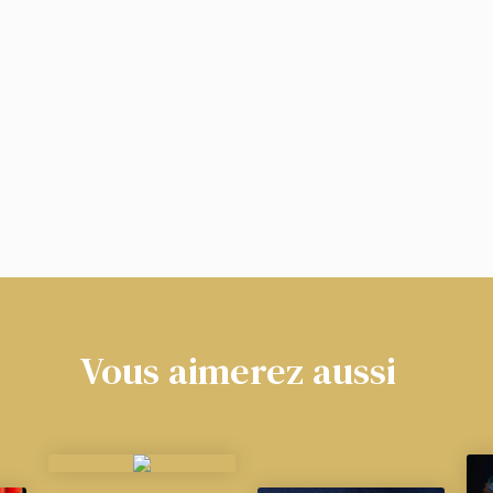
familiaux, avec une part de mystère. Au centre de 
méfiante, mais aussi résiliente. Elle, comme l’autr
impunément. »
Kirkus
Vous aimerez aussi