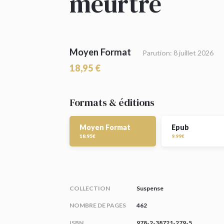
meurtre
Moyen Format
Parution: 8 juillet 2026
18,95 €
Formats & éditions
Moyen Format
Epub
18.95€
9.99€
COLLECTION
Suspense
NOMBRE DE PAGES
462
ISBN
978-2-38721-279-5