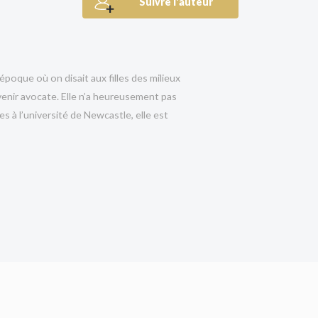
Suivre l'auteur
 autrice d’
Anatomie d’un scandale
de
La Maison des mensonges
ui deviendra à coup sûr un de mes livres de l’année. »
poque où on disait aux filles des milieux
Le Préjudice d’Heather V.
venir avocate. Elle n’a heureusement pas
lié en 2026 ! Le livre pose de grandes questions
es à l’université de Newcastle, elle est
 laisseront songeurs des jours après en avoir achevé
 ministre écossaise.