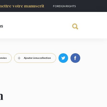
ettre votre manuscrit
FOREIGN RIGHTS
ns
envies
Ajouter à ma collection
n