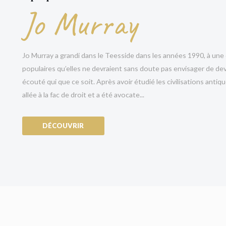
« Quelle lecture sensationnelle ! »
Sarah Vaughan,
Jo Murray
« Totalement irrésistible. »
John Marrs, auteur 
« Un thriller juridique absolument exceptionnel, q
Jo Murray a grandi dans le Teesside dans les années 1990, à une é
TM Logan, auteur de
Holiday
,
Présomptions
et
populaires qu’elles ne devraient sans doute pas envisager de de
« Je prédis que ce sera le plus grand thriller pub
écouté qui que ce soit. Après avoir étudié les civilisations antiqu
morales autour du crime et du châtiment qui vous
allée à la fac de droit et a été avocate...
la lecture. »
Nicola Sturgeon, ancienne première
DÉCOUVRIR