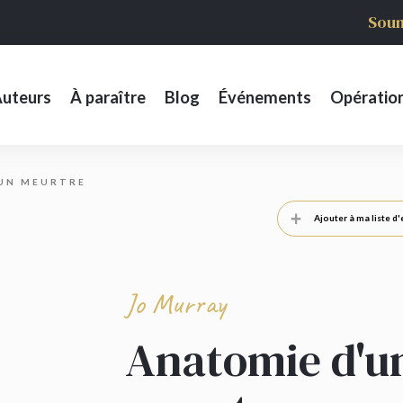
Soum
uteurs
À paraître
Blog
Événements
Opératio
UN MEURTRE
Ajouter à ma liste d'
Jo Murray
Anatomie d'u