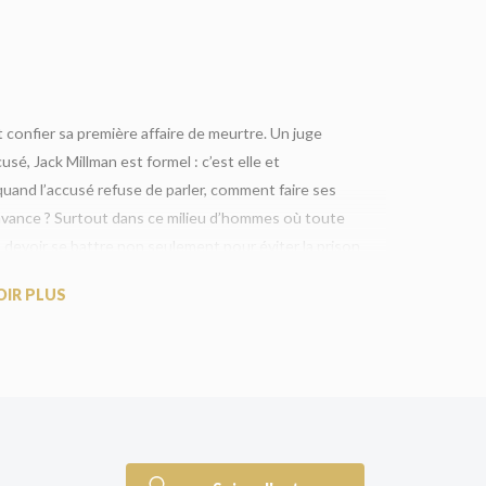
t confier sa première affaire de meurtre. Un juge
sé, Jack Millman est formel : c’est elle et
quand l’accusé refuse de parler, comment faire ses
avance ? Surtout dans ce milieu d’hommes où toute
a devoir se battre non seulement pour éviter la prison
r chaque histoire a toujours deux facettes…
OIR PLUS
dans le rôle principal !
lé. Ce livre formidable m’a captivée dès la première
ix passionnante dans ce genre. »
Alice Feeney, autrice