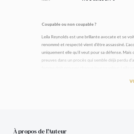
Coupable ou non coupable ?
Leila Reynolds est une brillante avocate et se voi
renommé et respecté vient d’être assassiné. L’accu
uniquement elle qu’il veut pour sa défense. Mais 
preuves dans un procès qui semble déjà perdu d’
femme doit prouver chaque jour sa valeur. Leila v
à Jack, mais aussi pour préserver ses secrets. Ca
V
Bientôt adapté en série, avec Rachel Brosnahan 
« Incroyablement accrocheur, intelligent, bien fice
page. Un
page-turner
addictif et une nouvelle vo
de
His & Hers
À propos de l'Auteur