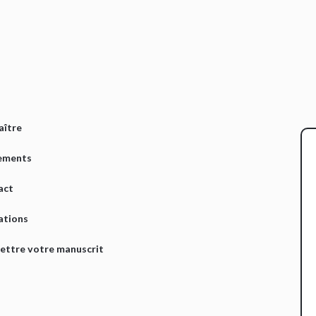
aître
ements
act
ations
ttre votre manuscrit