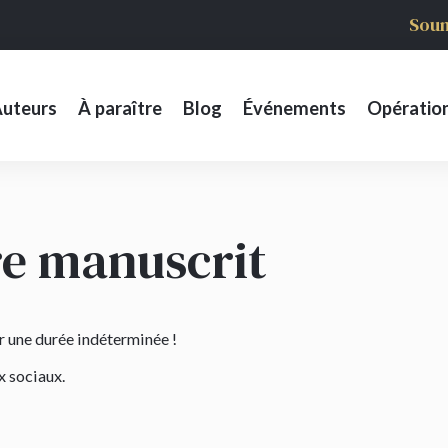
Soum
uteurs
À paraître
Blog
Événements
Opératio
re manuscrit
r une durée indéterminée !
x sociaux.