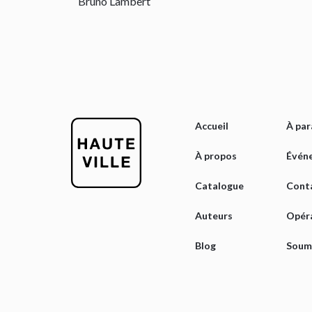
Bruno Lambert
Accueil
À par
À propos
Évén
Catalogue
Cont
Auteurs
Opér
Blog
Soume