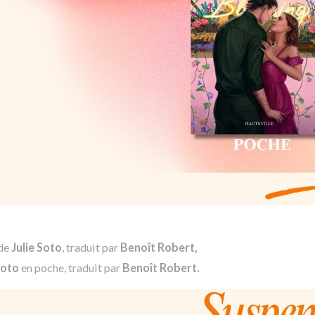
de
Julie Soto
, traduit par
Benoît Robert,
Soto
en poche, traduit par
Benoît Robert.