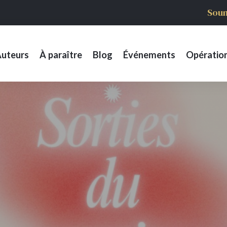
Soum
uteurs
À paraître
Blog
Événements
Opératio