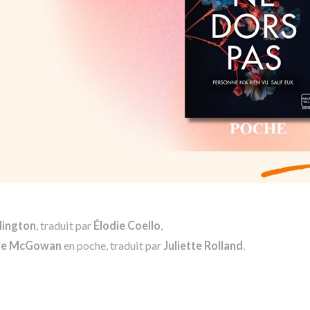
lington
, traduit par
Élodie Coello
,
ire McGowan
en poche, traduit par
Juliette Rolland
.