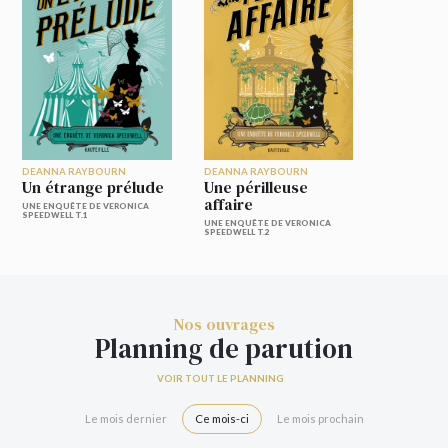
DEANNA RAYBOURN
DEANNA RAYBOURN
Un étrange prélude
Une périlleuse
affaire
UNE ENQUÊTE DE VERONICA
SPEEDWELL T.1
UNE ENQUÊTE DE VERONICA
SPEEDWELL T.2
Nos ouvrages
Planning de parution
VOIR TOUT LE PLANNING
Le mois dernier
Ce mois-ci
Le mois prochain