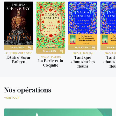
26 août 2026
26 août 2026
26 août 
26 août 2026
PHILIPPA GREGORY
NADIA HASHIMI
NADIA H
L'Autre Sœur
Tant que
Tant
NADIA HASHIMI
La Perle et la
Boleyn
chantent les
chante
Coquille
fleurs
fle
Nos opérations
VOIR TOUT