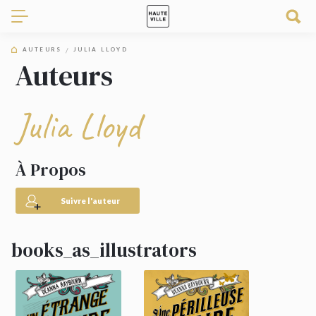
AUTEURS
JULIA LLOYD
Auteurs
Julia Lloyd
À Propos
Suivre l'auteur
books_as_illustrators