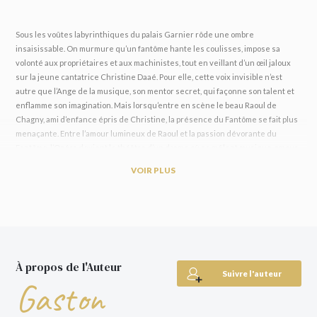
Sous les voûtes labyrinthiques du palais Garnier rôde une ombre
insaisissable. On murmure qu’un fantôme hante les coulisses, impose sa
volonté aux propriétaires et aux machinistes, tout en veillant d’un œil jaloux
sur la jeune cantatrice Christine Daaé. Pour elle, cette voix invisible n’est
autre que l’Ange de la musique, son mentor secret, qui façonne son talent et
enflamme son imagination. Mais lorsqu’entre en scène le beau Raoul de
Chagny, ami d’enfance épris de Christine, la présence du Fantôme se fait plus
menaçante. Entre l’amour lumineux de Raoul et la passion dévorante du
Fantôme, l’Opéra devient le théâtre d’un drame où se mêlent musique, amour,
jalousie et terreur.
VOIR PLUS
Publié en 1910,
Le Fantôme de l’Opéra
est l’un des grands classiques de
l’écrivain français Gaston Leroux. Son héros masqué, figure tragique et
fascinante, a traversé les époques pour devenir un mythe moderne. Ce récit
mêlant gothique, romance et fantastique a inspiré de nombreux films, des
adaptations télévisées, d’innombrables réécritures et surtout l’une des
comédies musicales les plus célèbres au monde, et continue d’envoûter des
À propos de l'Auteur
générations de lecteurs.
Suivre l'auteur
Gaston
Le roman qui a inspiré la nouvelle adaptation française d’Alexandre
Castagnetti, avec Deva Cassel et Romain Duris, en salles en 2026.