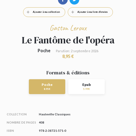
Ajouter à ma collection
Ajouter à ma liste d'envies
Gaston Leroux
Le Fantôme de l'opéra
Poche
Parution: 2 septembre 2026
8,95 €
Formats & éditions
Poche
Epub
8.95€
5.99€
COLLECTION
Hauteville Classiques
NOMBRE DE PAGES
408
ISBN
978-2-38721-571-0