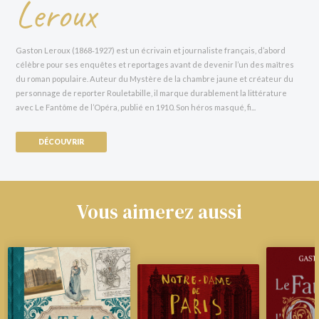
Leroux
Gaston Leroux (1868‑1927) est un écrivain et journaliste français, d’abord
célèbre pour ses enquêtes et reportages avant de devenir l’un des maîtres
du roman populaire. Auteur du Mystère de la chambre jaune et créateur du
personnage de reporter Rouletabille, il marque durablement la littérature
avec Le Fantôme de l’Opéra, publié en 1910. Son héros masqué, fi...
DÉCOUVRIR
Vous aimerez aussi