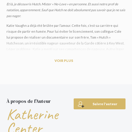
Et là, je découvris Hutch. Mister « No-Love » en personne. Et aussi notre prof de
natation, apparemment. Sauf que Hutch ne doit absolument pas savoir que je ne sais
pas nager.
Katie Vaughn a déjà été brûlée par l’amour. Cette fois, c’est sa carrière qui
risque de partir en fumée. Pour lui éviter le licenciement, son collègue Cole
lui propose de réaliser un documentaire sur son frère, Tom « Hutch »
Hutcheson, un irrésistible nageur‑sauveteur de la Garde côtière à Key West.
Léger problème : Katie a menti sur ses compétences de nageuse. Autre léger
détail : elle doit prétendre être la petite amie de Cole pour avoir le job. Cerise
VOIR PLUS
sur le gâteau : les deux frères se détestent. Direction le « paradis », donc, où
Katie s’enfonce dans ses mensonges. Entre deux catastrophes, elle va devoir
affronter ses peurs… et peut‑être trouver le courage d’aimer à nouveau.
Par l’autrice best-seller de
The Bodyguard
, bientôt adapté en film sur Netflix,
avec Leighton Meester et Jared Padalecki !
« Un 10/10 absolu. Aussi drôle et tendre que les meilleures comédies
À propos de l'Auteur
romantiques des années 1990, mais avec la profondeur bouleversante propre
Suivre l'auteur
Katherine
à Katherine Center. J’aimerais pouvoir l’effacer de ma mémoire juste pour le
relire pour la première fois. Une dose de joie pure. »
Emily Henry, autrice de
Center
People We Meet on Vacation.
« Une vraie ambiance à la Nora Ephron. »
Taylor Jenkins Reid, autrice des Sept