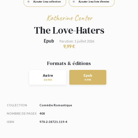
Ajouter à ma collection
Ajouter à ma liste d'envies
Katherine Center
The Love-Haters
Epub
Parution: 1 juillet 2026
9,99 €
Formats & éditions
Autre
Epub
18.95€
9.99€
COLLECTION
Comédie Romantique
NOMBRE DE PAGES
408
ISBN
978-2-38721-119-4