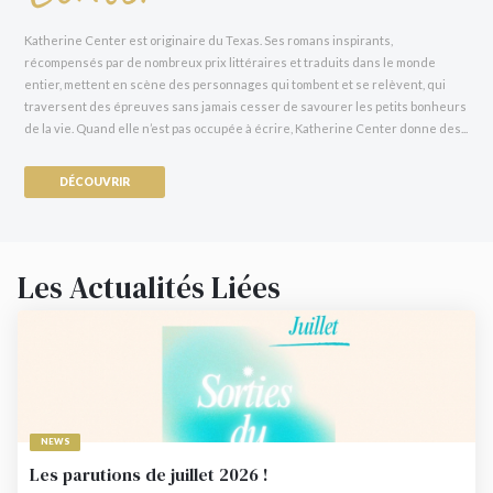
Maris
d’
Evelyn Hugo
Katherine Center est originaire du Texas. Ses romans inspirants,
«
The Love-Haters
m’a fait éclater de rire et m’évader, comme tous les romans
récompensés par de nombreux prix littéraires et traduits dans le monde
de Katherine Center savent si bien le faire. »
Jodi Picoult, autrice de
Mon nom
entier, mettent en scène des personnages qui tombent et se relèvent, qui
ne suffit pas
traversent des épreuves sans jamais cesser de savourer les petits bonheurs
de la vie. Quand elle n’est pas occupée à écrire, Katherine Center donne des...
DÉCOUVRIR
Les Actualités Liées
NEWS
Les parutions de juillet 2026 !