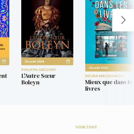
26 août 2026
26 août 2026
PHILIPPA GREGORY
ent
L'Autre Sœur
MOIRA MACDONALD
Mieux que dans le
Boleyn
livres
VOIR TOUT