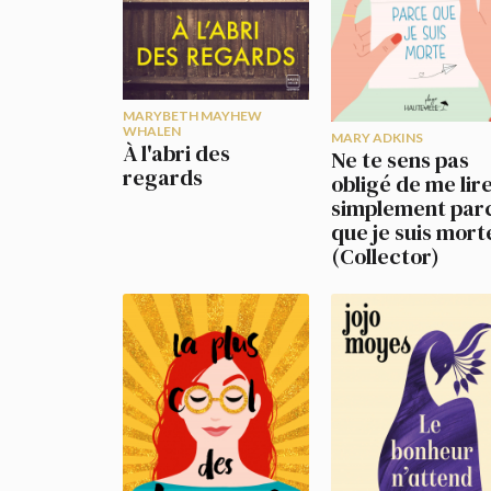
MARYBETH MAYHEW
WHALEN
MARY ADKINS
À l'abri des
Ne te sens pas
regards
obligé de me lir
simplement par
que je suis mort
(Collector)