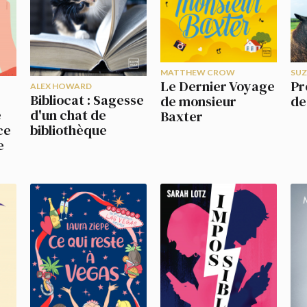
MATTHEW CROW
SU
Le Dernier Voyage
Pr
ALEX HOWARD
Bibliocat : Sagesse
de monsieur
de
e
d'un chat de
Baxter
ce
bibliothèque
e