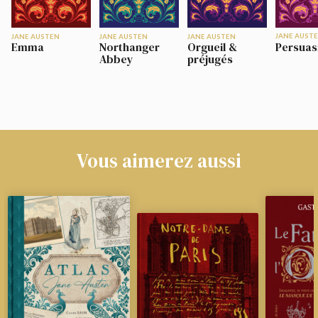
JANE AUST
JANE AUSTEN
JANE AUSTEN
JANE AUSTEN
Persuas
Emma
Northanger
Orgueil &
Abbey
préjugés
Vous aimerez aussi