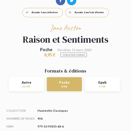
Ajouter à ma collection
Ajouter à ma liste d'envies
Jane Austen
Raison et Sentiments
Poche
Parution: 11 mars 2020
8,95 €
VOIR LE PRIX CANADA
Formats & éditions
Autre
Poche
Epub
22.95€
8.95€
5.99€
COLLECTION
Hauteville Classiques
NOMBRE DE PAGES
456
ISBN
979-10-93835-68-6