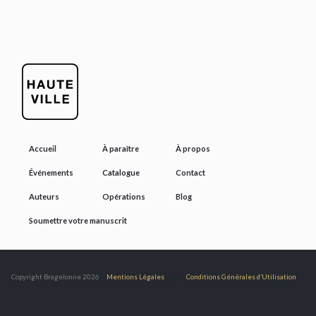
Accueil
À paraître
À propos
Événements
Catalogue
Contact
Auteurs
Opérations
Blog
Soumettre votre manuscrit
@
Copyright Bragelonne 2026
Mentions Légales
Conditions Générales d’Utilisation