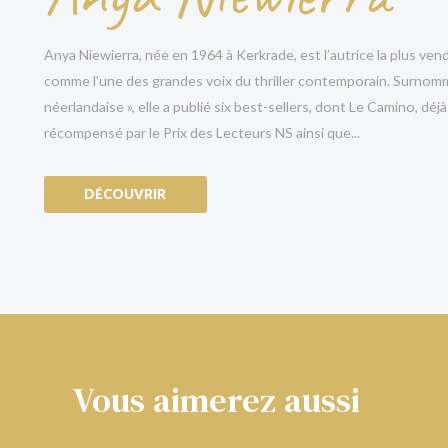
ancré dans l’Histoire. L’autrice va sans aucun dou
serait tout à fait mérité ! »
De Telegraaf
Anya Niewierra, née en 1964 à Kerkrade, est l’autrice la plus ven
comme l’une des grandes voix du thriller contemporain. Surnommée
« Anya Niewierra signe ici un thriller parfait : int
néerlandaise », elle a publié six best-sellers, dont Le Camino, déj
s’insinue sous la peau. »
Jury du Hebban Thrille
récompensé par le Prix des Lecteurs NS ainsi que...
« Pour
Le Camino
, dans lequel la guerre des Balka
Limburger
DÉCOUVRIR
« Avec pour toile de fond la nature sauvage du cen
souris s’engage entre un chasseur et sa proie qui
« Anya Niewierra a méticuleusement tissé une toile
Volkskrant
« Un thriller captivant et surprenant, qui marque l
Vous aimerez aussi
du thriller
Grota
« Une histoire intense et profonde, qui révèle les