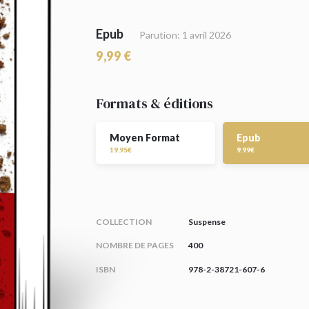
Epub
Parution: 1 avril 2026
9,99 €
Formats & éditions
Moyen Format
Epub
19.95€
9.99€
COLLECTION
Suspense
NOMBRE DE PAGES
400
ISBN
978-2-38721-607-6