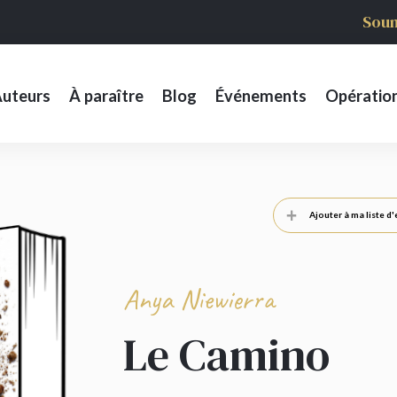
Soum
uteurs
À paraître
Blog
Événements
Opératio
Ajouter à ma liste d'
Anya Niewierra
Le Camino