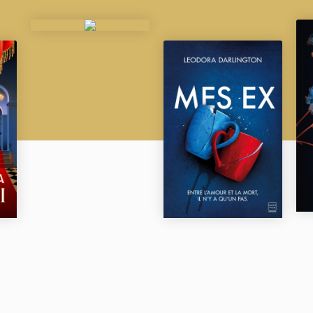
donnait. À la fois douloureusement vraie et sincèr
les plus lumineux, de la psyché humaine. C’est une
de true crime (
Mocna więź
)
« L’autrice néerlandaise vous conduira sur un che
sortirez qu’une fois arrivés à destination. Et lors
regretterez peut-être le voyage. C’est un récit qu
extrême, avec une pointe de tragédie saisissante.
secrets entre proches. Une perle rare ! »
Julia Sz