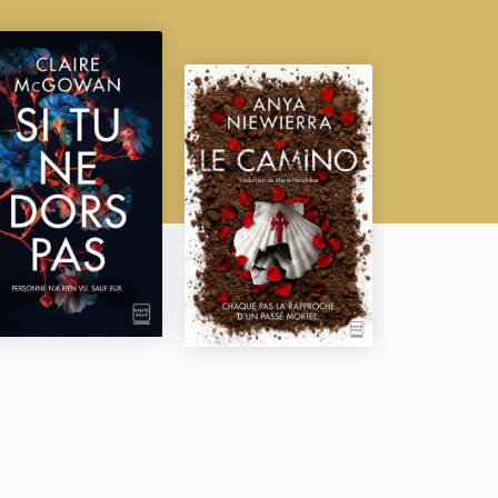
e, elle explore les recoins les plus obscurs, mais aussi
 lecture fascinante. »
Magdalena Majcher, autrice
min littéraire riche en rebondissements. Vous n’en
que vous découvrirez les secrets qu’il recèle, vous
i mêle la douleur profonde liée au deuil, au danger
 Un thriller incontournable qui explore le poids des
czerbiak, critique littéraire sur @thrillerly