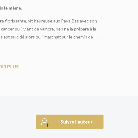
is le même.
re florissante, vit heureuse aux Pays-Bas avec son
ancer qu’il vient de vaincre, rien ne la prépare à la
 s’est suicidé alors qu’il marchait sur le chemin de
ses cendres. Là, elle découvre l’impensable :
ndait être. Le passé sanglant de ce pays l’a-t-il poussé
OIR PLUS
 le Camino, dans les pas de son mari, afin de
prêt à tout pour enterrer le passé.
et mémoire collective, porté par une tension
sante.
n d’exemplaires vendus ! Bientôt adapté au cinéma.
Suivre l'auteur
en rebondissements inattendus, et profondément