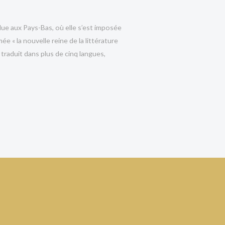
te remporter de nouveaux prix avec ce titre, et ce
due aux Pays-Bas, où elle s’est imposée
 « la nouvelle reine de la littérature
rigue solide, personnages puissants, tension qui
à traduit dans plus de cinq langues,
r Award
ns joue un rôle important, elle s’est surpassée. »
De
tre de la France, un passionnant jeu du chat et de la
 ne se doute de rien. »
ZIN Magazine
 d’intrigues pour créer ce thriller palpitant. »
De
es esprits. Je le recommande ! »
Marcel Moss, auteur
 secrets d’un homme bien différent de l’image qu’il