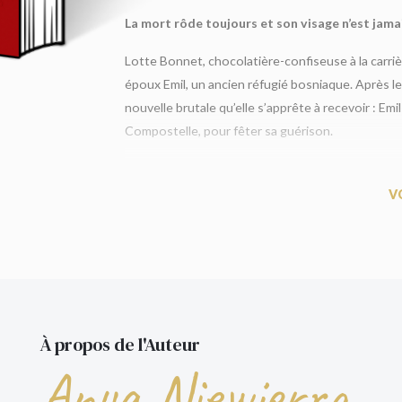
La mort rôde toujours et son visage n’est jama
Lotte Bonnet, chocolatière-confiseuse à la carriè
époux Emil, un ancien réfugié bosniaque. Après le c
nouvelle brutale qu’elle s’apprête à recevoir : Emil
Compostelle, pour fêter sa guérison.
Dévastée, Lotte se rend en Bosnie pour disperser 
l’homme qu’elle a aimé n’était pas celui qu’il préte
V
à mentir sur son identité ? Lotte décide de refaire
comprendre. Mais quelqu’un l’observe. Quelqu’un 
Un thriller haletant, entre quête personnelle 
constante et une profondeur historique saisis
Un best-seller international :
plus d'un millio
À propos de l'Auteur
Anya Niewierra
«
Le Camino
est un roman extraordinaire, riche 