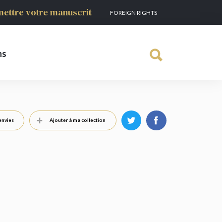
ettre votre manuscrit
FOREIGN RIGHTS
ns
envies
Ajouter à ma collection