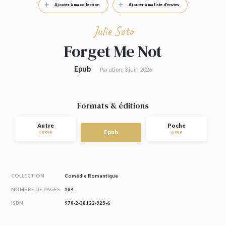
Ajouter à ma collection
Ajouter à ma liste d'envies
Julie Soto
Forget Me Not
Epub
Parution: 3 juin 2026
Formats & éditions
Autre
Poche
Epub
18.95€
8.95€
COLLECTION
Comédie Romantique
NOMBRE DE PAGES
384
ISBN
978-2-38122-925-6