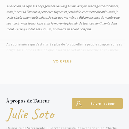
Je ne crois pas que les engagements de long terme du type mariage fonctionnent,
mais je crois à l’amour. Il peut être fugace et peu fiable, rarement durable, mais je
crois sincèrement qu’il existe. Je sais que ma mère a été amoureuse de nombre de
ses maris, mais le mariage était le moyen le plus sûr de tuer ces sentiments dans
l’oeuf. J’ai un jour été amoureuse, et cela n’a pas duré non plus.
Avec une mère qui s’est mariée plus de fois qu’elle ne peut le compter sur ses
doigts, Ama Torres a décidé que le mariage n’était pas son truc. En revanche,
gérer celui des autres ? Ça, c’est génial. Cependant, quand une influenceuse
VOIR PLUS
célébrissime lui demande de planifier la cérémonie, un léger problème se
pose : les futures mariées ont déjà engagé Elliot Bloom pour s’occuper des
fleurs. C’est un excellent fleuriste, là n’est pas la question. Mais il se pourrait
qu’ils soient sortis ensemble il y a quelques années et que cela se soit (très)
mal terminé. Organiser ce mariage de stars changerait tout pour Ama, mais
avec Elliot dans les parages, la fête risque d’être épineuse.
À propos de l'Auteur
« Julie Soto est mon autrice préférée, point barre. Je lirai tout ce qu’elle écrira.
Suivre l'auteur
J’ai adoré chaque seconde. »
Ali Hazelwood
, autrice de
The Love Hypothesis
Julie Soto
« Un bouquet d’épines et de roses… un régal pour celles et ceux qui aiment les
mariages et les fleuristes sexy. »
Abby Jimenez
, autrice de
Le Temps d’un été
Originaire de Sacramento, Julie Soto s’est installée avec son chien, Charlie,