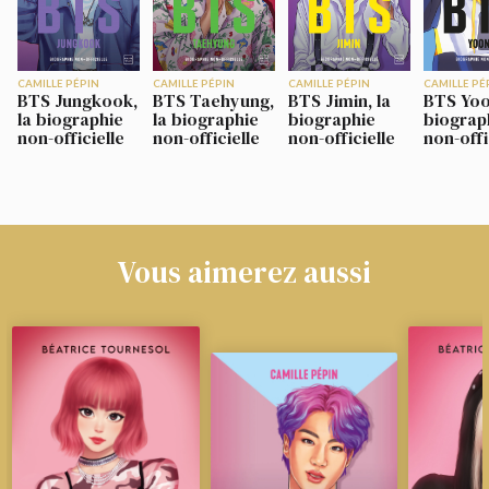
CAMILLE PÉPIN
CAMILLE PÉPIN
CAMILLE PÉPIN
CAMILLE PÉ
BTS Jungkook,
BTS Taehyung,
BTS Jimin, la
BTS Yoon
la biographie
la biographie
biographie
biograp
non-officielle
non-officielle
non-officielle
non-offi
Vous aimerez aussi