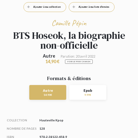
Ajouter à ma collection
Ajouter à ma liste d'envies
Camille Pépin
BTS Hoseok, la biographie
non-officielle
Autre
Parution: 20 avril 2022
14,90 €
VOIR LE PRIX CANADA
Formats & éditions
Autre
Epub
14.90€
9.99€
COLLECTION
Hauteville Kpop
NOMBRE DE PAGES
128
ISBN
978-2-38122-458-9