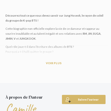
Découvrez tout ce que vous devez savoir sur Jung Hoseok, le rayon de soleil
du groupe de K-pop BTS !
Cette biographie non-officielle explore la vie de ce danseur et rappeur au
sourire inoubliable et au talent inégalé et ses relations avec
RM
,
JIN
,
SUGA
,
JIMIN
,
V
et
JUNGKOOK
.
Quel rôle joue-t-il dans l’écriture des albums de
BTS
?
Pourquoi a-t-il failli quitter le groupe ?
Quelles sont ses passions en dehors de la musique ?
VOIR PLUS
Dans ce livre superbement illustré, vous découvrirez toutes les anecdotes
que vous ignoriez sur ce jeune homme si lumineux et dynamique, ainsi que
sur la manière dont il est devenu l’un des plus grands artistes de notre
époque.
Qu’Hoseok soit votre bias, ou que vous souhaitiez tout simplement en savoir
plus sur les membres de ce groupe qui a conquis le monde, ce livre est fait
À propos de l'Auteur
pour vous !
Suivre l'auteur
Camille