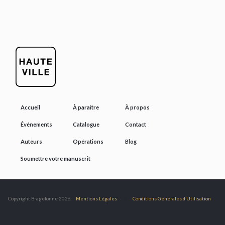
Accueil
À paraître
À propos
Événements
Catalogue
Contact
Auteurs
Opérations
Blog
Soumettre votre manuscrit
@
Copyright Bragelonne 2026
Mentions Légales
Conditions Générales d’Utilisation