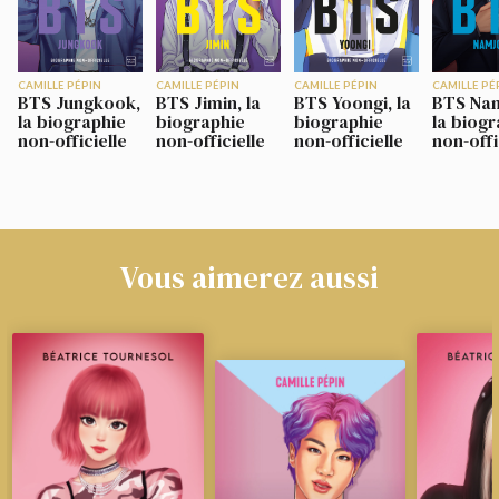
CAMILLE PÉPIN
CAMILLE PÉPIN
CAMILLE PÉPIN
CAMILLE PÉ
BTS Jungkook,
BTS Jimin, la
BTS Yoongi, la
BTS Na
la biographie
biographie
biographie
la biogr
non-officielle
non-officielle
non-officielle
non-offi
Vous aimerez aussi