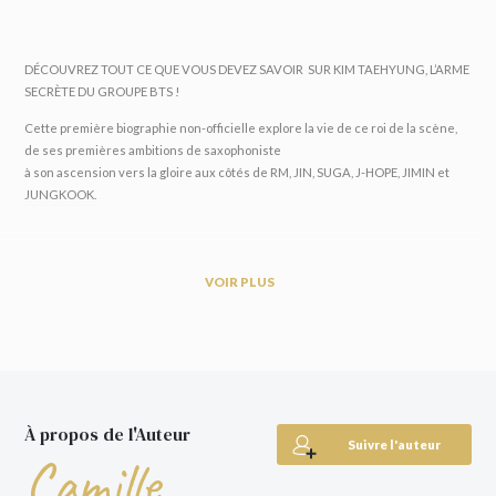
DÉCOUVREZ TOUT CE QUE VOUS DEVEZ SAVOIR SUR KIM TAEHYUNG, L’ARME
SECRÈTE DU GROUPE BTS !
Cette première biographie non-officielle explore la vie de ce roi de la scène,
de ses premières ambitions de saxophoniste
à son ascension vers la gloire aux côtés de RM, JIN, SUGA, J-HOPE, JIMIN et
JUNGKOOK.
Comment ce fils de fermiers a-t-il rejoint BTS?
Où en est sa carrière d’acteur ?
VOIR PLUS
Que signifie son pseudo V?
Quelles sont ses passions ? Et de quoi rêve-t-il pour l’avenir ?
Dans ce livre superbement illustré, vous découvrirez toutes,les anecdotes
que vous ignoriez sur ce jeune homme au style,vestimentaire éclatant et sur
la manière dont il est devenu l’un des plus grands artistes de notre époque.
À propos de l'Auteur
Suivre l'auteur
Que Taehyung soit votre bias, ou tout simplement que vous souhaitiez en
Camille
savoir plus sur les membres de ce groupe qui a conquis le monde, ce livre est