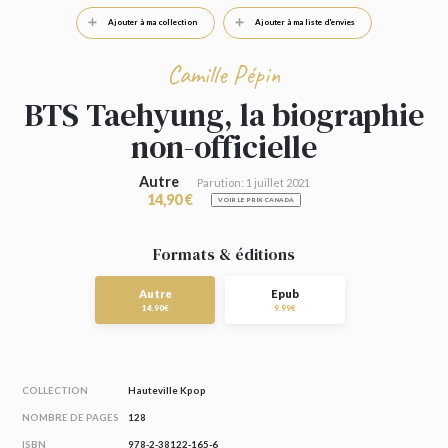
Ajouter à ma collection
Ajouter à ma liste d'envies
Camille Pépin
BTS Taehyung, la biographie
non-officielle
Autre
Parution: 1 juillet 2021
14,90 €
VOIR LE PRIX CANADA
Formats & éditions
Autre
Epub
14.90€
9.99€
COLLECTION
Hauteville Kpop
NOMBRE DE PAGES
128
ISBN
978-2-38122-165-6