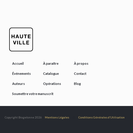
Accueil
À paraître
À propos
Événements
Catalogue
Contact
Auteurs
Opérations
Blog
Soumettre votre manuscrit
@
Copyright Bragelonne 2026
Mentions Légales
Conditions Générales d’Utilisation