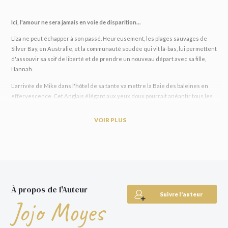
Ici, l'amour ne sera jamais en voie de disparition…
Liza ne peut échapper à son passé. Heureusement, les plages sauvages de
Silver Bay, en Australie, et la communauté soudée qui vit là-bas, lui permettent
d'assouvir sa soif de liberté et de prendre un nouveau départ avec sa fille,
Hannah.
L'arrivée de Mike dans l'hôtel de sa tante va mettre la Baie des baleines en
effervescence. Cet Anglais élégant aux yeux doux pourrait anéantir tous les
efforts qu'elle a déployés pour préserver l'entreprise familiale et les baleines
qui peuplent la baie - et venir à bout de ses dernières défenses. Liza jure
VOIR PLUS
qu'elle ne se laissera plus prendre au jeu de l'amour, mais cet homme est
peut-être celui qu'elle attendait depuis longtemps…
« Vibrant d'émotions ! » -
The Times
« Un roman dont on ne fait qu'une bouchée. » -
Daily Express
« Un livre merveilleux, d'un romantisme parfaitement assumé. » -
Elle
« Une magnifique histoire d'amour. » -
Marie Claire
À propos de l'Auteur
Suivre l'auteur
Jojo Moyes