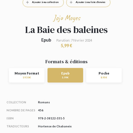
Ajouter à ma collection
Ajouter à ma liste d'envies
Jojo Moyes
La Baie des baleines
Epub
Parution: 7 février 2024
5,99 €
Formats & éditions
Moyen Format
Epub
Poche
19.50€
5.99€
8.95€
COLLECTION
Romans
NOMBRE DE PAGES
456
ISBN
978-2-38122-331-5
TRADUCTEURS
Hortense de Chabaneix