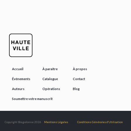
Accueil
À paraître
À propos
Événements
Catalogue
Contact
Auteurs
Opérations
Blog
Soumettre votre manuscrit
@
Copyright Bragelonne 2026
Mentions Légales
Conditions Générales d’Utilisation