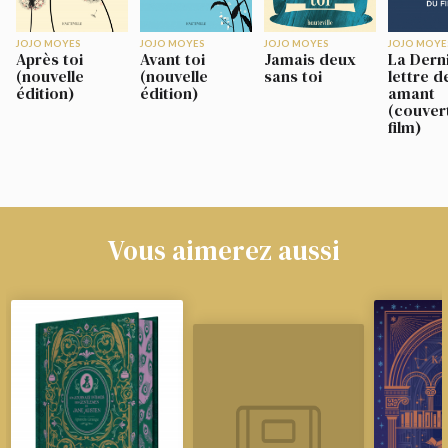
JOJO MOYES
JOJO MOYES
JOJO MOYES
JOJO MOYE
Après toi
Avant toi
Jamais deux
La Dern
(nouvelle
(nouvelle
sans toi
lettre d
édition)
édition)
amant
(couver
film)
Vous aimerez aussi