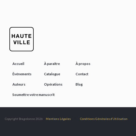
Accueil
À paraître
À propos
Événements
Catalogue
Contact
Auteurs
Opérations
Blog
Soumettre votre manuscrit
@
Copyright Bragelonne 2026
Mentions Légales
Conditions Générales d’Utilisation