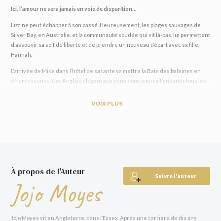
Ici, l’amour ne sera jamais en voie de disparition…
Liza ne peut échapper à son passé. Heureusement, les plages sauvages de
Silver Bay, en Australie, et la communauté soudée qui vit là-bas, lui permettent
d’assouvir sa soif de liberté et de prendre un nouveau départ avec sa fille,
Hannah.
L’arrivée de Mike dans l’hôtel de sa tante va mettre la Baie des baleines en
effervescence. Cet Anglais élégant aux yeux doux pourrait anéantir tous les
efforts qu’elle a déployés pour préserver l’entreprise familiale et les baleines
qui peuplent la baie - et venir à bout de ses dernières défenses. Liza jure
VOIR PLUS
qu’elle ne se laissera plus prendre au jeu de l’amour, mais cet homme est
peut-être celui qu’elle attendait depuis longtemps…
« Vibrant d’émotions ! »
The Times
« Un roman dont on ne fait qu’une bouchée. »
Daily Express
« Un livre merveilleux, d’un romantisme parfaitement assumé. »
Elle
À propos de l'Auteur
Suivre l'auteur
Jojo Moyes
« Une magnifique histoire d’amour. »
Marie Claire
Jojo Moyes vit en Angleterre, dans l’Essex. Après une carrière de dix ans