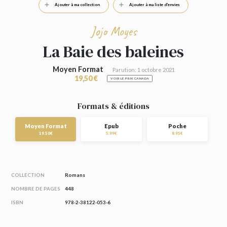
Ajouter à ma collection
Ajouter à ma liste d'envies
Jojo Moyes
La Baie des baleines
Moyen Format
Parution: 1 octobre 2021
19,50 €
VOIR LE PRIX CANADA
Formats & éditions
Moyen Format
Epub
Poche
19.50€
5.99€
8.95€
COLLECTION
Romans
NOMBRE DE PAGES
448
ISBN
978-2-38122-053-6