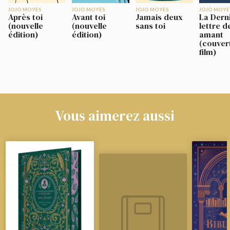
JOJO MOYES
JOJO MOYES
JOJO MOYES
JOJO MOYE
Après toi
Avant toi
Jamais deux
La Dern
(nouvelle
(nouvelle
sans toi
lettre d
édition)
édition)
amant
(couver
film)
Vous aimerez aussi