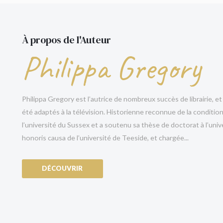
terminer que dans la mort : la mienne ou la sienne
Jane, Catherine et Mary Grey sont trois sœurs qu
À propos de l'Auteur
de ce monde, de leur jeunesse, et de trouver l’amou
Philippa Gregory
yeux de leurs cousines : Marie et Élisabeth qui 
d’Angleterre et redoutent plus que tout de la pe
à prendre les rênes de leur propre destin pour êtr
et vivre ses derniers instants à la Tour de Londres
Philippa Gregory est l’autrice de nombreux succès de librairie, e
été adaptés à la télévision. Historienne reconnue de la conditio
Cinq héritières présomptives, cinq femmes pou
l’université du Sussex et a soutenu sa thèse de doctorat à l’univ
Une lutte de pouvoir sans merci.
honoris causa de l’université de Teeside, et chargée...
« Impossible de nier qu’elle est la meilleure dans
DÉCOUVRIR
« Elle raconte l’Histoire comme personne. »
Sunda
« Philippa Gregory excelle toujours. »
New York P