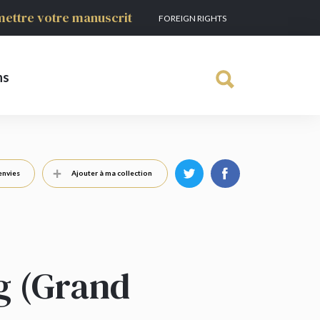
ettre votre manuscrit
FOREIGN RIGHTS
ns
envies
Ajouter à ma collection
g (Grand