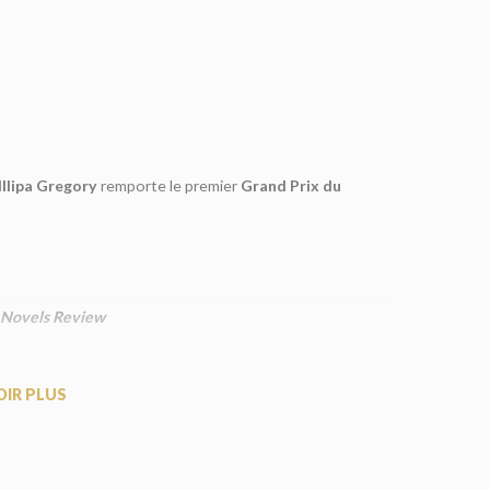
lllipa Gregory
remporte le premier
Grand Prix du
l Novels Review
ur avoir commis le crime de me marier avec mon amant,
OIR PLUS
sien. C’est le degré ultime de la jalousie. Qui amène à
ivrance que dans l’au-delà. Digne de ses aïeux, elle
é ma sœur. Elle mettra fin à mes jours. Cela ne peut se