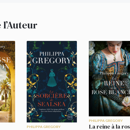
« Philippa Gregory fait autorité dans le roman his
 l’Auteur
PHILIPPA GREGORY
La reine à la ro
PHILIPPA GREGORY