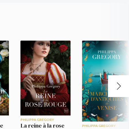
torique. »
RT Book Reviews
PHILIPPA GREGORY
se
La reine à la rose
PHILIPPA GREGORY