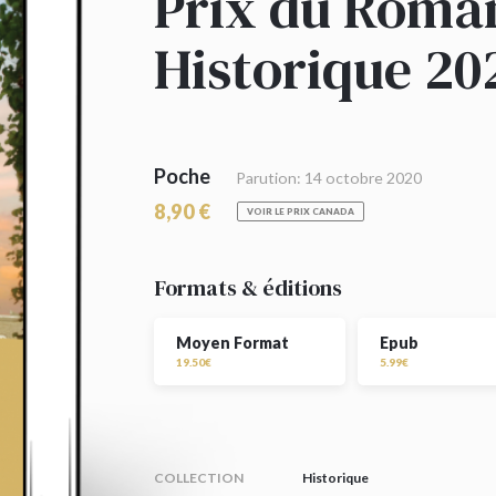
Prix du Roma
Historique 20
Poche
Parution: 14 octobre 2020
8,90 €
VOIR LE PRIX CANADA
Formats & éditions
Moyen Format
Epub
19.50€
5.99€
COLLECTION
Historique