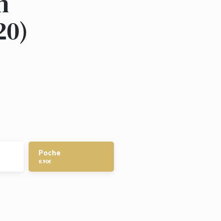
n
20)
Poche
8.90€