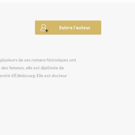
. »
i ne souhaitent rien d’autre que profiter des beautés
r. Mais leur héritage royal fait d’elles des cibles aux
Suivre l'auteur
se partageront successivement la couronne
rdre. Chacune d’entre elles est cependant déterminée
e la dernière Tudor même si cela signifie risquer sa vie
. Dans ce jeu de pouvoir, qui sera la dernière Tudor ?
t plusieurs de ses romans historiques ont
n des femmes, elle est diplômée de
r perpétuer la lignée des Tudor.
ersité d’Édimbourg. Elle est docteur
 son domaine. »
Associated Press
y Telegraph
ost