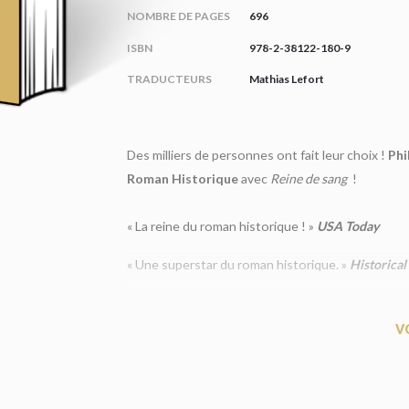
NOMBRE DE PAGES
696
ISBN
978-2-38122-180-9
TRADUCTEURS
Mathias Lefort
Des milliers de personnes ont fait leur choix !
Phi
Roman Historique
avec
Reine de sang
!
« La reine du roman historique ! »
USA Today
« Une superstar du roman historique. »
Historica
« Il semble que je vivrai et mourrai en prison po
V
seulement parce qu’Elisabeth n’a pas pu épouser le 
un destin funeste. Et je crains de ne trouver la dél
invoque la mort partout où elle passe. Sa sœur a tu