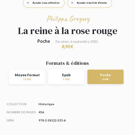
Ajouter à ma collection
Ajouter à ma liste d'envies
Philippa Gregory
La reine à la rose rouge
Poche
Parution: 6 septembre 2023
8,90 €
Formats & éditions
Moyen Format
Epub
Poche
19.95€
5.99€
8.90€
COLLECTION
Historique
NOMBRE DE PAGES
456
ISBN
978-2-38122-235-6