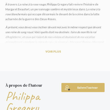
À travers
La reine à la rose rouge
, Philippa Gregory fait revivre l’histoire de
Margaret Beaufort, un personnage sombre et mystérieux dans
La reine à la
rose blanche
mais qui occupe désormais le devant de la scène dans la lutte
acharnée de la guerre des Deux-Roses.
À présent, vous devez vous incliner devant moi avec le même respect que devant
une reine de sang royal. Voici quelle était ma destinée : faire de mon fils le roi
d’Angleterre ; et ceux qui riaient de mes visions et doutaient de ma vocation
m’appelleront « madame la mère du roi » ; je signerai « Margaret Regina : Margaret
R ».
VOIR PLUS
Veuve très jeune, Margaret Beaufort se marie en secondes noces avec
Edmond Tudor. Elle utilise sa détermination et ses intrigues astucieuses pour
s’infiltrer dans la maison des York sous l’apparence d’une amie et d’une
servante loyale, afin d’anéantir les soutiens de Richard III. Ainsi, elle s’assure
la couronne d’Angleterre pour son fils unique, Henri Tudor. Grâce à sa
collaboration avec la reine douairière Élisabeth Woodville, Margaret convient
À propos de l'Auteur
de fiançailles entre Henri et la fille d’Élisabeth. Elles unissent alors les deux
Suivre l'auteur
familles et mettent un terme une fois pour toutes à l’une des guerres les plus
Philippa
cruelles du royaume en fondant la célèbre dynastie des Tudors.
Gregory
Deux maisons qui s’entredéchirent. Le trône d’Angleterre est en jeu. La
sanglante guerre des Deux-Roses a commencé. Philippa Gregory, autrice