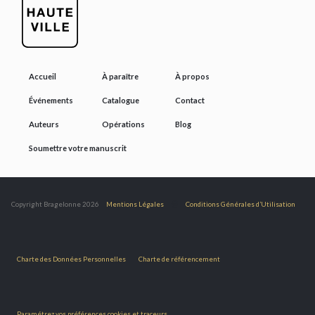
Accueil
À paraître
À propos
Événements
Catalogue
Contact
Auteurs
Opérations
Blog
Soumettre votre manuscrit
@
Copyright Bragelonne 2026
Mentions Légales
Conditions Générales d’Utilisation
Charte des Données Personnelles
Charte de référencement
Paramétrez vos préférences cookies et traceurs