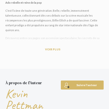
Ado rebelle et reine de la pop
C’est l’icône de toute une génération. Belle, rebelle, immensément
talentueuse, collectionnant dès ses débuts sur la scène musicale les
récompenses les plus prestigieuses, Billie Eilish a de quoi fasciner. Cette
enfant prodige a été propulsée au rang de star internationale dès l’âge de
quinze ans.
Découvrez entre ces pages son ascension spectaculaire, les secrets de sa
créativité, la singularité de son style musical, et la façon dont elle s’est fait une
place à part avec son look unique au monde. Billie Eilish est aussi une
VOIR PLUS
chanteuse résolument engagée ; féminisme, changement climatique, droit
animal, vous saurez tout de ses combats. Entre ses triomphes et ses épreuves,
son état d’esprit et sa philosophie, la reine de la pop n’aura bientôt plus de
secrets pour vous. Enrichi de superbes photos et de citations inspirantes,
c’est LE livre à recommander à tous les fans de Billie Eilish.
À propos de l'Auteur
Suivre l'auteur
Kevin
Pettman