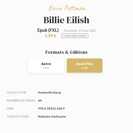
Kevin Pettman
Billie Eilish
Epub (FXL)
Parution: 19 mai 2021
5,99 €
VOIR LE PRIX CANADA
Formats & éditions
Autre
Epub (FXL)
9.90€
5.99€
COLLECTION
Hauteville Kpop
NOMBRE DE PAGES
64
ISBN
978-2-38122-106-9
TRADUCTEURS
Nathalie Guillaume