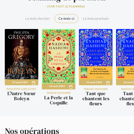
VOIR TOUT LE PLANNING
Le mois dernier
Ce mois-ci
Le mois prochain
26 août 2026
26 août 2026
26 août 
26 août 2026
PHILIPPA GREGORY
NADIA HASHIMI
NADIA H
L'Autre Sœur
Tant que
Tant
NADIA HASHIMI
La Perle et la
Boleyn
chantent les
chante
Coquille
fleurs
fle
Nos opérations