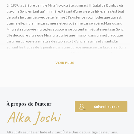
En 1937, la célèbre peintre Mira Novak a été admise à l’hôpital de Bombay où
travaille Sona en tant qu’infirmière. Rêvant d’une vie plus libre, elle s’est tout
de suite lié d’amitié avec cette femme à l’existence rocambolesque qui est,
comme elle, indienne par sa mère et européenne par son père. Mais quand
Mira est retrouvée morte, les soupçons se portent immédiatement sur Sona.
Elle découvre alors que Mira lui a confié une mission dans un mot cryptique :
partir en Europe et remettre des tableaux à d’anciens amis et amants. En
suivant les traces de la peintre dans une Europe menacée par la guerre, Sona
découvre de sombres secrets qui pourrait l’aider à mieux comprendre sa
propre identité…
VOIR PLUS
Par l’autrice du best-seller
La Tatoueuse de Jaipur
, Grand Prix du roman
historique 2022.
« Un merveilleux récit de voyage et un cheminement intérieur poignant. Alka
Joshi est si talentueuse ! »
Kate Quinn
, autrice du
Réseau Alice
et du
Code
À propos de l'Auteur
Rose
,
Grand Prix du roman historique 2023
Suivre l'auteur
Alka Joshi
Alka Joshi est née en Inde et vit aux États-Unis depuis l’âge de neuf ans.