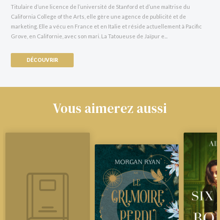
Titulaire d’une licence de l’université de Stanford et d’une maîtrise du
California College of the Arts, elle gère une agence de publicité et de
marketing. Elle a vécu en France et en Italie et réside actuellement à Pacific
Grove, en Californie, avec son mari. La Tatoueuse de Jaïpur e...
DÉCOUVRIR
Vous aimerez aussi