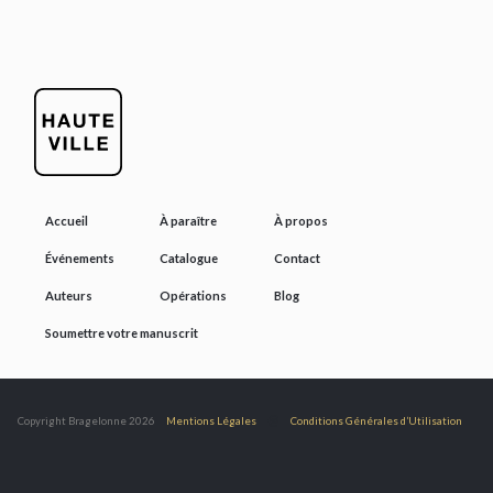
Accueil
À paraître
À propos
Événements
Catalogue
Contact
Auteurs
Opérations
Blog
Soumettre votre manuscrit
@
Copyright Bragelonne 2026
Mentions Légales
Conditions Générales d’Utilisation