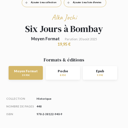
Ajouter à ma collection
Ajouter à ma liste d'envies
Alka Joshi
Six Jours à Bombay
Moyen Format
Parution: 20 août 2025
19,95 €
Formats & éditions
Moyen Format
Poche
Epub
19.95€
8.95€
9.99€
COLLECTION
Historique
NOMBRE DE PAGES
448
ISBN
978-2-38122-940-9