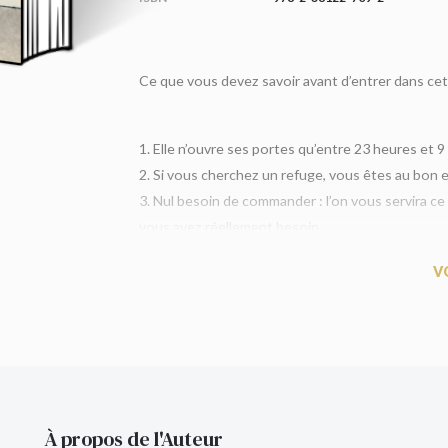
Ce que vous devez savoir avant d’entrer dans cet
1. Elle n’ouvre ses portes qu’entre 23 heures et 9
2. Si vous cherchez un refuge, vous êtes au bon e
3. Nul besoin de commander : l’on vous servira ce
vous avez réellement besoin.
4. Votre avenir vous sourira dès les premières lue
V
Découvrez la recette magique d’un roman merve
feront vivre leurs peines et leurs joies.
La Boulangerie de minuit
est un best-seller au J
d’exemplaires.
À propos de l'Auteur