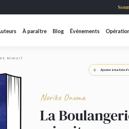
Soum
uteurs
À paraître
Blog
Événements
Opératio
DE MINUIT
Ajouter à ma liste d'
Noriko Onuma
La Boulangeri