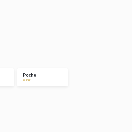
Poche
8.95€