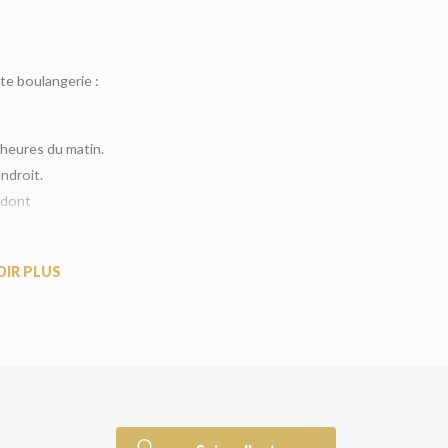
te boulangerie :
 heures du matin.
ndroit.
 dont
urs de l’aube.
OIR PLUS
illeux : des personnages inoubliables qui vous
apon et s’est vendu à plus de 1,5 million