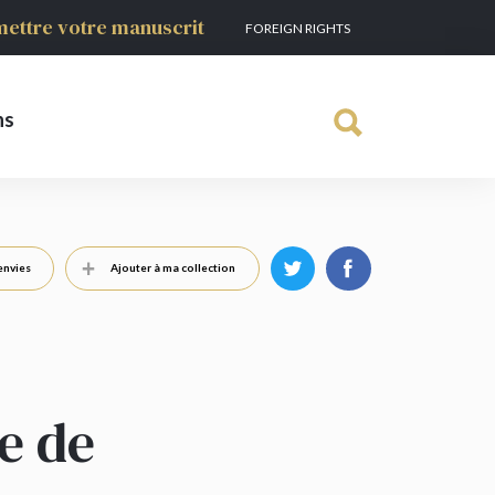
ettre votre manuscrit
FOREIGN RIGHTS
ns
envies
Ajouter à ma collection
e de