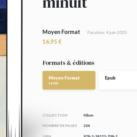
minuit
Moyen Format
Parution: 4 juin 2025
16,95 €
Formats & éditions
Moyen Format
Epub
16.95€
COLLECTION
Kibun
NOMBRE DE PAGES
224
ISBN
978-2-38122-709-2