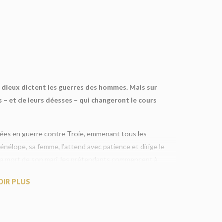
s dieux dictent les guerres des hommes. Mais sur
s – et de leurs déesses – qui changeront le cours
nées en guerre contre Troie, emmenant tous les
nélope, sa femme, l’attend avec patience et dirige le
 la mort de son mari, les prétendants commencent à
uissant pour revendiquer le trône vide d’Ulysse. Si
OIR PLUS
a dans une guerre civile sanglante. Seule la ruse et
r l’équilibre délicat du pouvoir nécessaire à la survie
t le monde et il n’y a pas un coin du palais où