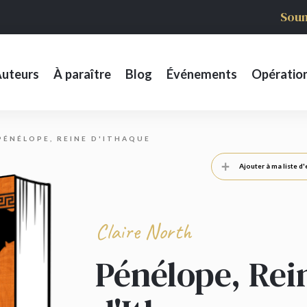
Soum
uteurs
À paraître
Blog
Événements
Opératio
PÉNÉLOPE, REINE D'ITHAQUE
Ajouter à ma liste d'
Claire North
Pénélope, Rei