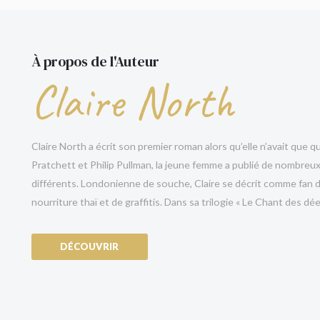
l’intrigue ne règne pas en maître.
Le plus grand pouvoir des femmes est celui don
À propos de l'Auteur
Pour les fans du
Chant d’Achilles
de Madeline Mille
Claire North
Pénélope
et de
La Servante écarlate
de Margaret
« Dans ce récit éblouissant, complexe et tortueux
personnages mythiques, des déesses aux reines e
Claire North a écrit son premier roman alors qu’elle n’avait que
riche et nuancé de la vie humaine. Tout au long du
Pratchett et Philip Pullman, la jeune femme a publié de nombre
l’esprit et la détermination des femmes brillent au
différents. Londonienne de souche, Claire se décrit comme fan de
peine contenue d’un monde déchiré par la guerre
nourriture thaï et de graffitis. Dans sa trilogie « Le Chant des dée
sans pitié. »
Jennifer Saint
« Le talent de Claire North éblouit. »
Sunday Time
DÉCOUVRIR
« Captivant et écrit avec finesse. »
New York Tim
« Claire North à son apogée. »
The Guardian