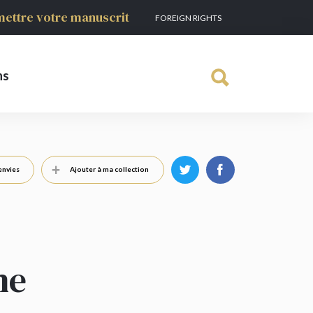
ettre votre manuscrit
FOREIGN RIGHTS
ns
envies
Ajouter à ma collection
ne