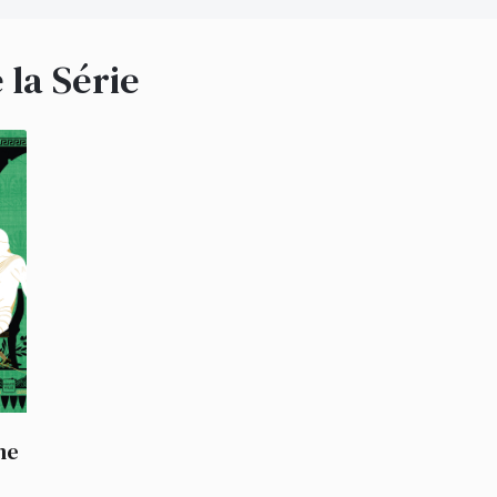
« Eblouissant et imaginatif. »
Sunday Mirror
« Un chef-d’œuvre du genre. »
The Independent
 la Série
« Saisissant. »
The Sun
« Comme Pénélope sur son métier à tisser, Claire 
pour écrire quelque chose d’unique, de merveill
ne