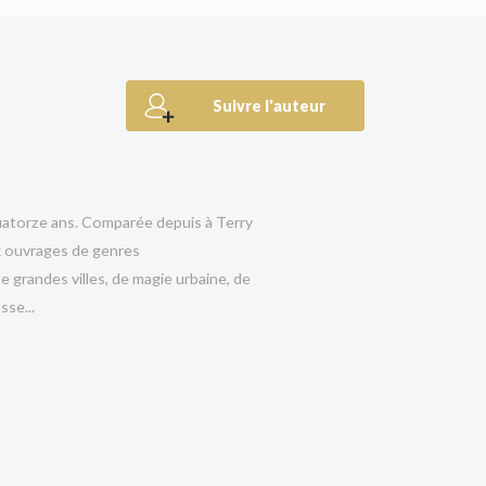
t elles s’emparent en secret.
r, de Jennifer Saint, de Pat Barker, de
L’Odyssée de
Suivre l'auteur
 Atwood.
, Claire North donne vie à une galerie de
n passant par les femmes esclaves, dans un portrait
 quatorze ans. Comparée depuis à Terry
 roman, le suspense est à fleur de peau ; la force,
ux ouvrages de genres
 travers de la politique trouble et de la sauvagerie à
 grandes villes, de magie urbaine, de
 et gouverné par des rois brutaux et des hommes
sse...
s
es