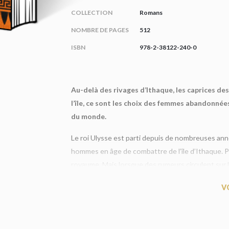
COLLECTION
Romans
NOMBRE DE PAGES
512
ISBN
978-2-38122-240-0
Au-delà des rivages d’Ithaque, les caprices de
l’île, ce sont les choix des femmes abandonnée
du monde.
Le roi Ulysse est parti depuis de nombreuses an
hommes en âge de combattre de l’île d’Ithaque. Pé
royaume. Mais lorsque des rumeurs circulent sur
frapper à sa porte. Or, aucun homme n’est assez p
V
Pénélope choisit l’un d’entre eux, Ithaque plonger
son réseau d’espionnes lui permettront de mainteni
du royaume. À Ithaque, tout le monde surveille tou