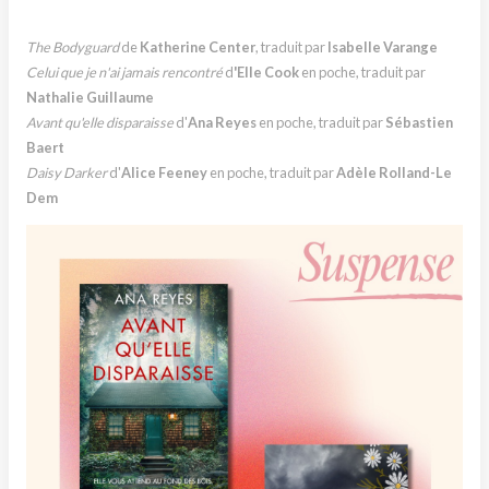
The Bodyguard
de
Katherine Center
, traduit par
Isabelle Varange
Celui que je n'ai jamais rencontré
d
'Elle Cook
en poche, traduit par
Nathalie Guillaume
Avant qu'elle disparaisse
d'
Ana Reyes
en poche, traduit par
Sébastien
Baert
Daisy Darker
d'
Alice Feeney
en poche, traduit par
Adèle Rolland-Le
Dem