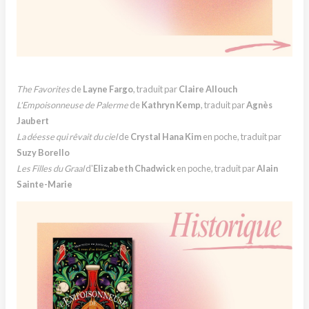
The Favorites
de
Layne Fargo
, traduit par
Claire Allouch
L'Empoisonneuse de Palerme
de
Kathryn Kemp
, traduit par
Agnès
Jaubert
La déesse qui rêvait du ciel
de
Crystal Hana Kim
en poche, traduit par
Suzy Borello
Les Filles du Graal
d'
Elizabeth Chadwick
en poche, traduit par
Alain
Sainte-Marie